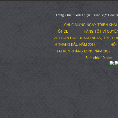
Trang Chủ
Giới Thiệu
Lĩnh Vực Hoạt 
CHÚC MỪNG NGÀY TRIỂN KHAI 
TỐT ĐẸ
HÀNG TỐT VÌ QUYỀN
VỤ HOÀN HẢO DOANH NHÂN, TRÍ THỨC
6 THÁNG ĐẦU NĂM 2018
HỘI
TẠI KCN THĂNG LONG NĂM 2017
Sinh nhật 10 năm