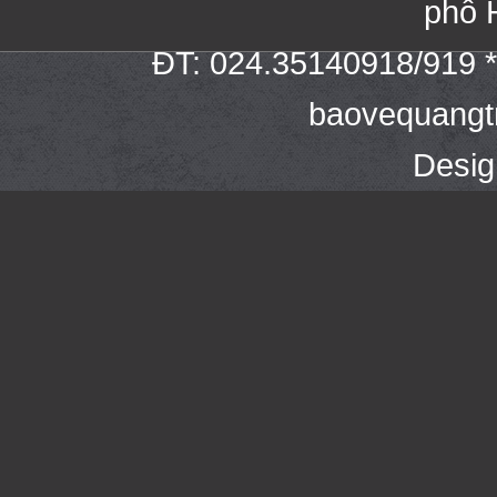
phố 
ĐT: 024.35140918/919 * 
baovequangt
Desi